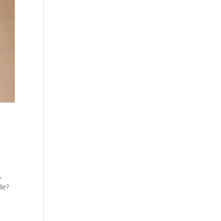
,
de?