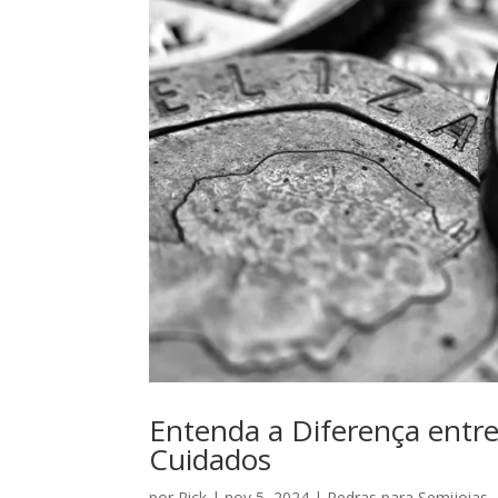
Entenda a Diferença entre 
Cuidados
por
Rick
|
nov 5, 2024
|
Pedras para Semijoias