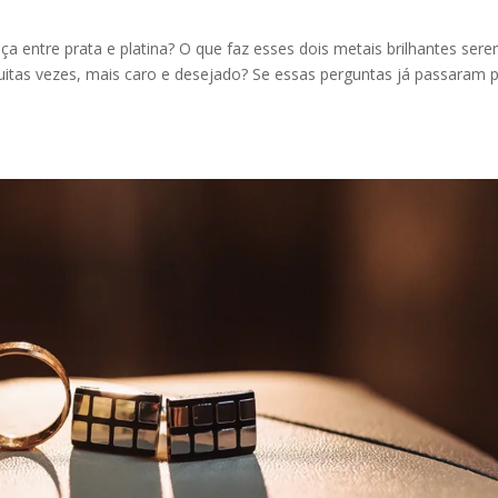
ça entre prata e platina? O que faz esses dois metais brilhantes ser
muitas vezes, mais caro e desejado? Se essas perguntas já passaram 