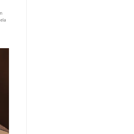
em
pela