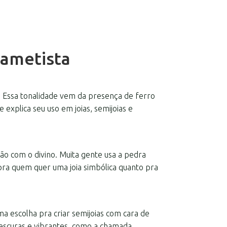
 ametista
o. Essa tonalidade vem da presença de ferro
 explica seu uso em joias, semijoias e
exão com o divino. Muita gente usa a pedra
 pra quem quer uma joia simbólica quanto pra
a escolha pra criar semijoias com cara de
 escuras e vibrantes, como a chamada