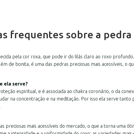
s frequentes sobre a pedra
cida pela cor roxa, que pode ir do lilás claro ao roxo profund
ém de bonita, é uma das pedras preciosas mais acessíveis, o que
e ela serve?
proteção espiritual, e é associada ao chakra coronário, o da con
judar na concentração e na meditação. Por isso ela serve tanto
.
s preciosas mais acessíveis do mercado, o que a torna uma ótim
rme a intensidade e a uniformidade do roxo: as variedades mais