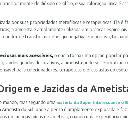
rincipalmente de dióxido de silício, e sua coloração única é at
orizada por suas propriedades metafísicas e terapêuticas. Ela é
sticas, a ametista é amplamente utilizada em práticas espiritua
a o poder de transformar energia negativa em positiva, tornan
ciosas mais acessíveis,
o que a torna uma opção popular p
é grandes geodos decorativos, a ametista pode ser encontrada
ensável para colecionadores, terapeutas e entusiastas do esote
Origem e Jazidas da Ametist
 do mundo, mas segundo uma
matéria da Super Interessante o 
a Ametista do Sul, onde a pedra é amplamente explorada e faz pa
ídos em antigas minas de ametista, criando uma experiência únic