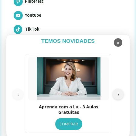
Pinterest

Youtube

TikTok

TEMOS NOVIDADES
×
Formas de pagamento
Limpad
‹
›
Selos de Segurança
Aprenda com a Lu - 3 Aulas
Gratuitas
COMPRAR