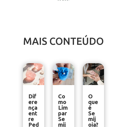
MAIS CONTEÚDO
Dif
Co
O
ere
mo
que
nça
Lim
é
ent
par
Se
re
Se
mij
Ped
mij
oia?