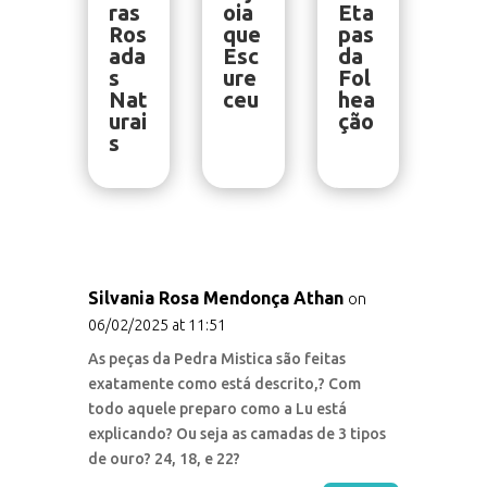
ras
oia
Eta
Ros
que
pas
ada
Esc
da
s
ure
Fol
Nat
ceu
hea
urai
ção
s
Silvania Rosa Mendonça Athan
on
06/02/2025 at 11:51
As peças da Pedra Mistica são feitas
exatamente como está descrito,? Com
todo aquele preparo como a Lu está
explicando? Ou seja as camadas de 3 tipos
de ouro? 24, 18, e 22?