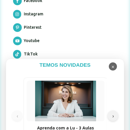
Facebook

Instagram

Pinterest

Youtube

TikTok

TEMOS NOVIDADES
×
Formas de pagamento
Limpad
‹
›
Selos de Segurança
Aprenda com a Lu - 3 Aulas