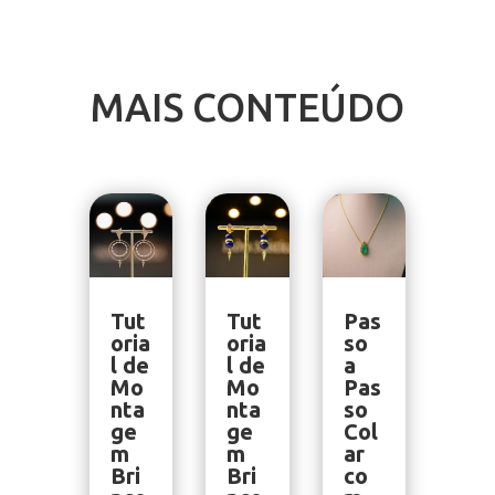
MAIS CONTEÚDO
Tut
Tut
Pas
oria
oria
so
l de
l de
a
Mo
Mo
Pas
nta
nta
so
ge
ge
Col
m
m
ar
Bri
Bri
co