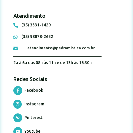
Atendimento
(35) 3331-1429

(35) 98878-2632

atendimento@pedramistica.com.br

2a à 6a das 08h às 11h e de 13h às 16:30h
Redes Sociais
Facebook

Instagram

Pinterest

Youtube
