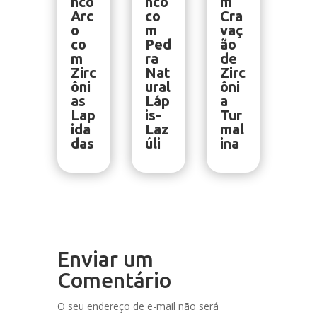
nco
nco
m
Arc
co
Cra
o
m
vaç
co
Ped
ão
m
ra
de
Zirc
Nat
Zirc
ôni
ural
ôni
as
Láp
a
Lap
is-
Tur
ida
Laz
mal
das
úli
ina
Enviar um
Comentário
O seu endereço de e-mail não será