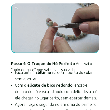
Passo 4: O Truque do Nó Perfeito
Aqui vai o
“pulo do gato” que vai salvar sua vida:
Faça um nó
soltinho
na outra ponta do colar,
sem apertar.
Com o
alicate de bico redondo
, encaixe
dentro do nó e vá ajustando com delicadeza até
ele chegar no lugar certo, sem apertar demais.
Agora, faça o segundo nó em cima do primeiro,