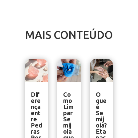
MAIS CONTEÚDO
Dif
Co
O
ere
mo
que
nça
Lim
é
ent
par
Se
re
Se
mij
Ped
mij
oia?
ras
oia
Eta
Ros
que
pas