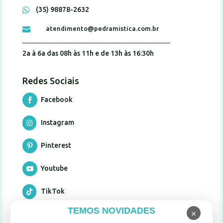
(35) 98878-2632

atendimento@pedramistica.com.br

2a à 6a das 08h às 11h e de 13h às 16:30h
Redes Sociais
Facebook

Instagram

Pinterest

Youtube

TikTok

TEMOS NOVIDADES
×