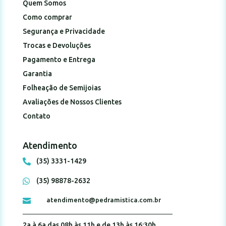
Quem Somos
Como comprar
Segurança e Privacidade
Trocas e Devoluções
Pagamento e Entrega
Garantia
Folheação de Semijoias
Avaliações de Nossos Clientes
Contato
Atendimento
(35) 3331-1429

(35) 98878-2632

atendimento@pedramistica.com.br

2a à 6a das 08h às 11h e de 13h às 16:30h