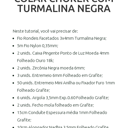
TURMALINA NEGRA
Neste tutorial, você vai precisar de:
Fio Rondeis Facetados 3x4mm Turmalina Negra;
5m Fio Nylon 0,35mm;
2 unids. Caixa Pingente Ponto de Luz Moeda 4mm
Folheado Ouro 18k;
2 unids. Zircônia Negra moeda 6mm;
3 unids. Entremeio 6mm Folheado em Grafite;
50 unids. Entremeio Mini Anilha ou Fixador Furo 1mm
Folheado Grafite;
6 unids. Argola 3,5mm Exp.0.60 Folheado Grafite;
2 unids. Fecho mola folheado em Grafite;
15cm Conduíte Espessura média 1mm Folheado
Grafite;
10cm Alongador Nadhia 3,5mm Folheado Grafite.