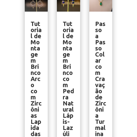
Tut
Tut
Pas
oria
oria
so
l de
l de
a
Mo
Mo
Pas
nta
nta
so
ge
ge
Col
m
m
ar
Bri
Bri
co
nco
nco
m
Arc
co
Cra
o
m
vaç
co
Ped
ão
m
ra
de
Zirc
Nat
Zirc
ôni
ural
ôni
as
Láp
a
Lap
is-
Tur
ida
Laz
mal
das
úli
ina