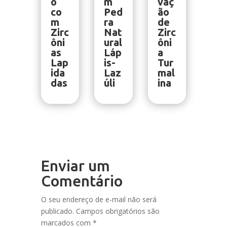
o
m
vaç
co
Ped
ão
m
ra
de
Zirc
Nat
Zirc
ôni
ural
ôni
as
Láp
a
Lap
is-
Tur
ida
Laz
mal
das
úli
ina
Enviar um
Comentário
O seu endereço de e-mail não será
publicado.
Campos obrigatórios são
marcados com
*