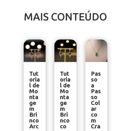
MAIS CONTEÚDO
Tut
Tut
Pas
oria
oria
so
l de
l de
a
Mo
Mo
Pas
nta
nta
so
ge
ge
Col
m
m
ar
Bri
Bri
co
nco
nco
m
Arc
co
Cra