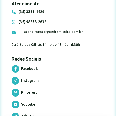
Atendimento
(35) 3331-1429

(35) 98878-2632

atendimento@pedramistica.com.br

2a à 6a das 08h às 11h e de 13h às 16:30h
Redes Sociais
Facebook

Instagram

Pinterest

Youtube
