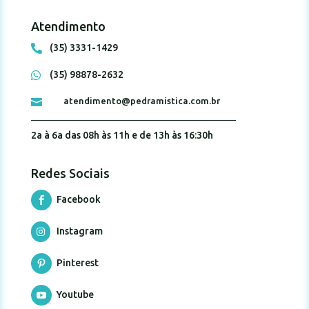
Atendimento
(35) 3331-1429

(35) 98878-2632

atendimento@pedramistica.com.br

2a à 6a das 08h às 11h e de 13h às 16:30h
Redes Sociais
Facebook

Instagram

Pinterest

Youtube
