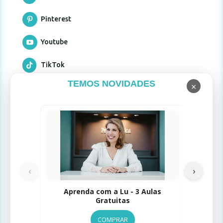
Pinterest

Youtube

TikTok

TEMOS NOVIDADES
×
Formas de pagamento
Limpad
‹
›
Selos de Segurança
Aprenda com a Lu - 3 Aulas
Gratuitas
COMPRAR