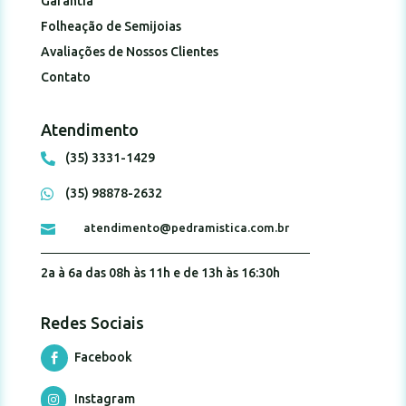
Garantia
Folheação de Semijoias
Avaliações de Nossos Clientes
Contato
Atendimento
(35) 3331-1429

(35) 98878-2632

atendimento@pedramistica.com.br

2a à 6a das 08h às 11h e de 13h às 16:30h
Redes Sociais
Facebook

Instagram
