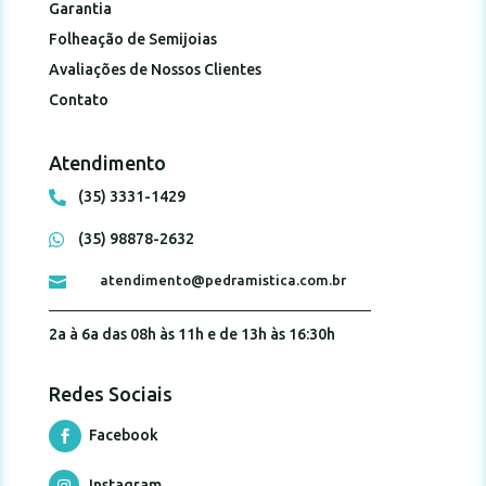
Garantia
Folheação de Semijoias
Avaliações de Nossos Clientes
Contato
Atendimento
(35) 3331-1429

(35) 98878-2632

atendimento@pedramistica.com.br

2a à 6a das 08h às 11h e de 13h às 16:30h
Redes Sociais
Facebook

Instagram
