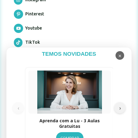
Pinterest

Youtube

TikTok

TEMOS NOVIDADES
×
Formas de pagamento
Limpad
‹
›
Selos de Segurança
Aprenda com a Lu - 3 Aulas
Gratuitas