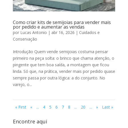
Como criar kits de semijoias para vender mais
por pedido e aumentar as vendas
por
Lucas Antonio
|
abr 16, 2026
|
Cuidados e
Conservação
Introdução Quem vende semijoias costuma pensar
primeiro na peça solta: o brinco que chama atenção, o
pingente que tem boa saída, a montagem que ficou
linda. Só que, na prática, vender mais por pedido quase
sempre passa por outra lógica: a do conjunto. No
varejo, o...
« First
«
...
4
5
6
7
8
...
20
...
»
Last »
Encontre aqui