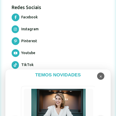
Redes Sociais
Facebook

Instagram

Pinterest

Youtube

TikTok

TEMOS NOVIDADES
×
Formas de pagamento
Limpad