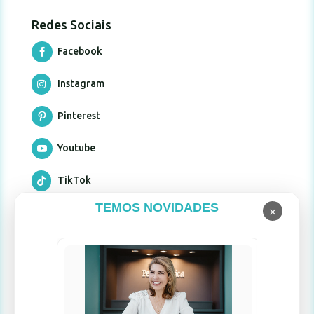
Redes Sociais
Facebook

Instagram

Pinterest

Youtube

TikTok

TEMOS NOVIDADES
×
Formas de pagamento
Limpad